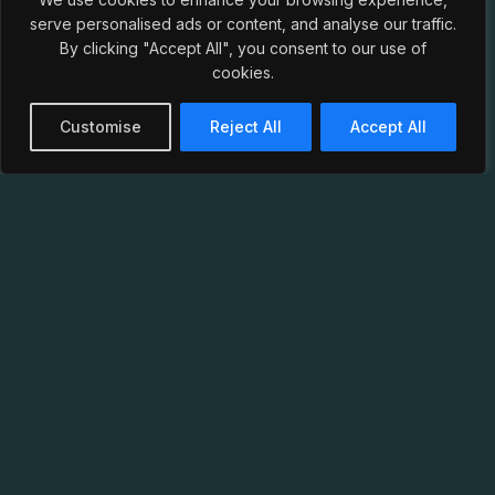
serve personalised ads or content, and analyse our traffic.
By clicking "Accept All", you consent to our use of
cookies.
Customise
Reject All
Accept All
Wer sind wir?
Die Landsmannschaft Marcomannia im CC zu
Stuttgart, gegründet 1889, ist eine farbentragende
und pflichtschlagende studentische Verbindung an
der Universität Stuttgart sowie den weiteren
Hochschulen der Region.