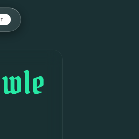
KT
owle