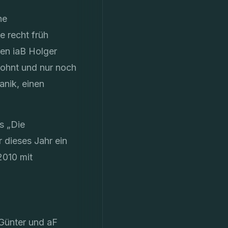
ne
 recht früh
ren iaB Holger
wohnt und nur noch
anik, einen
s „Die
 dieses Jahr ein
2010 mit
Günter und aF