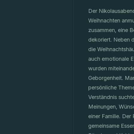
Der Nikolausabend
Weihnachten anmut
zusammen, eine Be
dekoriert. Neben 
die Weihnachtshäu
auch emotionale E
wurden miteinander
Geborgenheit. Man
persönliche Them
Verständnis sucht
Meinungen, Wünsch
einer Familie. De
gemeinsame Essen u