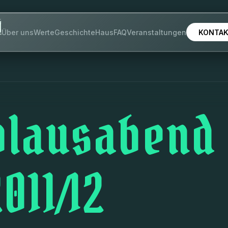
KONTA
Über uns
Werte
Geschichte
Haus
FAQ
Veranstaltungen
olausabend
011/12