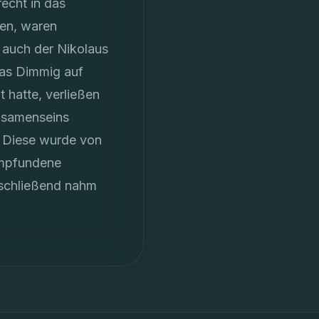
echt in das
ren, waren
 auch der Nikolaus
mas Dimmig auf
 hatte, verließen
eisamenseins
n. Diese wurde von
 empfundene
Abschließend nahm