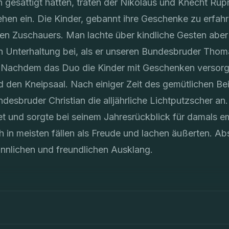
gesättigt hatten, traten der Nikolaus und Knecht Rupr
hen ein. Die Kinder, gebannt ihre Geschenke zu erfah
den Zuschauers. Man lachte über kindliche Gesten aber
n Unterhaltung bei, als er unseren Bundesbruder Tho
 Nachdem das Duo die Kinder mit Geschenken versorgt
d den Kneipsaal. Nach einiger Zeit des gemütlichen B
desbruder Christian die alljährliche Lichtputzscher a
tet und sorgte bei seinem Jahresrückblick für damals
h in meisten fällen als Freude und lachen äußerten. 
innlichen und freundlichen Ausklang.