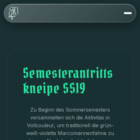
Über uns
Werte
Geschichte
Haus
FAQ
Semesterantritts
kneipe SS19
Veranstaltungen
Kontakt
Zu Beginn des Sommersemesters
versammelten sich die Aktivitas in
Vollcouleur, um traditionell die grün-
weiß-violette Marcomannenfahne zu