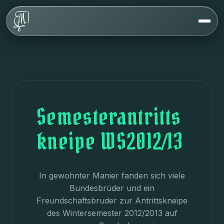
Über uns
Werte
Geschichte
Haus
FAQ
Semesterantritts
kneipe WS2012/13
Veranstaltungen
Kontakt
In gewohnter Manier fanden sich viele
Bundesbrüder und ein
Freundschaftsbruder zur Antrittskneipe
des Wintersemester 2012/2013 auf