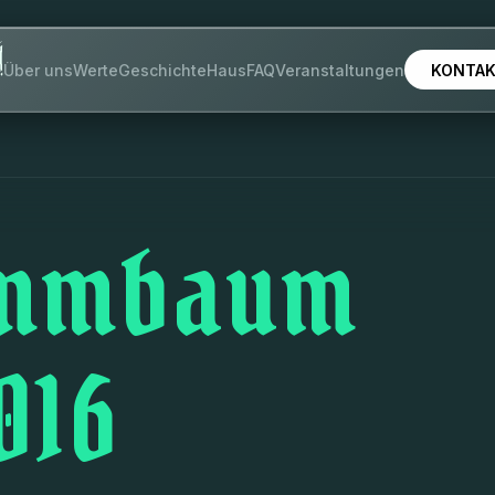
KONTA
Über uns
Werte
Geschichte
Haus
FAQ
Veranstaltungen
ammbaum
016