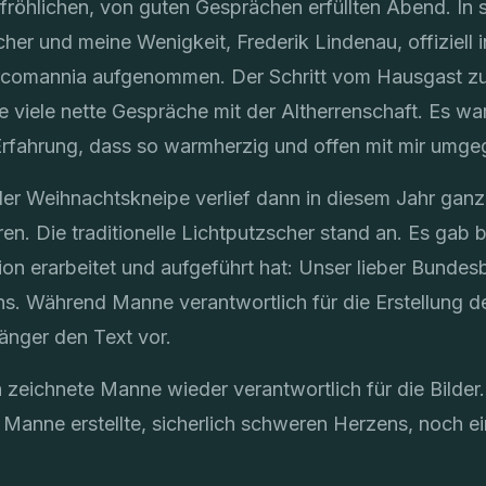
tfröhlichen, von guten Gesprächen erfüllten Abend. In 
er und meine Wenigkeit, Frederik Lindenau, offiziell i
arcomannia aufgenommen. Der Schritt vom Hausgast z
te viele nette Gespräche mit der Altherrenschaft. Es war
Erfahrung, dass so warmherzig und offen mit mir umg
 der Weihnachtskneipe verlief dann in diesem Jahr ganz
ren. Die traditionelle Lichtputzscher stand an. Es gab b
tion erarbeitet und aufgeführt hat: Unser lieber Bunde
. Während Manne verantwortlich für die Erstellung der
änger den Text vor.
n zeichnete Manne wieder verantwortlich für die Bilde
Manne erstellte, sicherlich schweren Herzens, noch ei