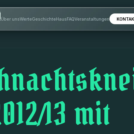
KONTA
Über uns
Werte
Geschichte
Haus
FAQ
Veranstaltungen
hnachtskne
012/13 mit