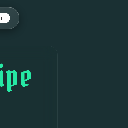
KT
ipe