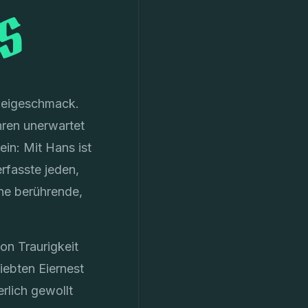
s
 Beigeschmack.
hren unerwartet
in: Mit Hans ist
rfasste jeden,
ine berührende,
on Traurigkeit
iebten Eiernest
rlich gewollt