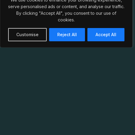
serve personalised ads or content, and analyse our traffic.
By clicking "Accept All", you consent to our use of
cookies.
Customise
Reject All
Accept All
Wer sind wir?
Die Landsmannschaft Marcomannia im CC zu
Stuttgart, gegründet 1889, ist eine farbentragende
und pflichtschlagende studentische Verbindung an
der Universität Stuttgart sowie den weiteren
Hochschulen der Region.