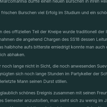
 Marcomannia durfte einen neuen Burschen in ihren R
rischen Burschen viel Erfolg im Studium und ein schö
es offiziellen Teil der Kneipe wurde traditionell der I
ahmen die angehend Chargen des SS18 dessen Leitung
s halbhohe aufs bitterste erniedrigt konnte man auch d
eich abhaken.
 noch lange nicht in Sicht, die noch anwesenden Sue
gten sich noch lange Stunden im Partykeller der Sc
lerletzte Mann seinen Durst stillen.
unglaublich schönes Ereignis zusammen mit seinen Freu
hes Semester anzustoßen, man sieht sich zu wenig im J