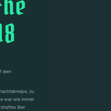
che
18
uf dem
hnachtskneipe, zu
ipe war wie immer
rzhaftes Bier