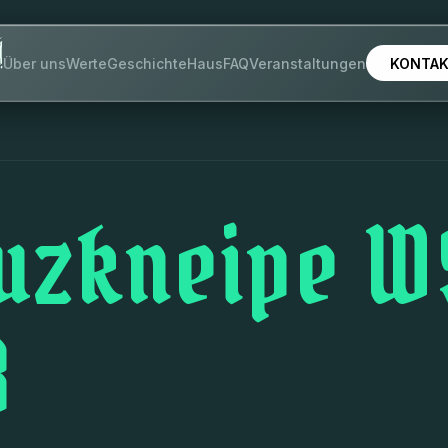
KONTA
Über uns
Werte
Geschichte
Haus
FAQ
Veranstaltungen
uzkneipe W
8