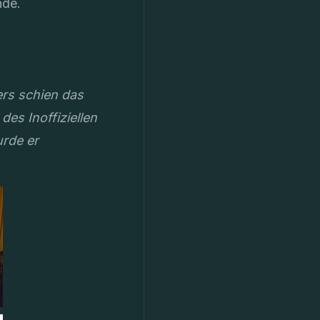
nde.
rs schien das
des Inoffiziellen
urde er